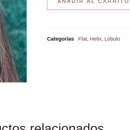
AÑADIR AL CARRITO
Categorías
Flat
,
Helix
,
Lóbulo
ctos relacionados