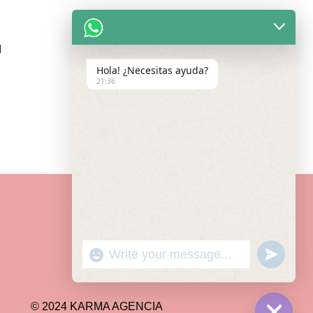
M
Hola! ¿Necesitas ayuda?
21:36
"+CHATY_SETTINGS.LANG.EMOJI
UNDEF
WhatsApp
Message
© 2024 KARMA AGENCIA