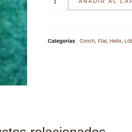
AÑADIR AL CA
Categorías
Conch
,
Flat
,
Helix
,
Ló