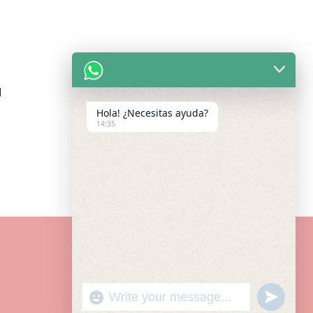
M
Hola! ¿Necesitas ayuda?
14:35
"+CHATY_SETTINGS.LANG.EMOJI
UNDEF
WhatsApp