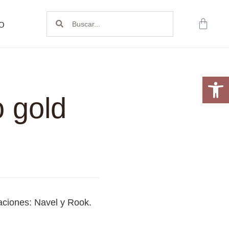
O
Abrir 
 gold
raciones: Navel y Rook.