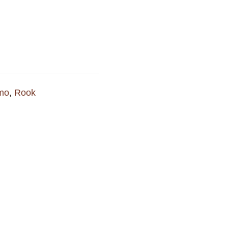
imo
,
Rook