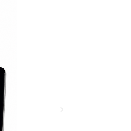
Navel Suerte morado
18,00
€
7,50
€
IVA INCLUIDO